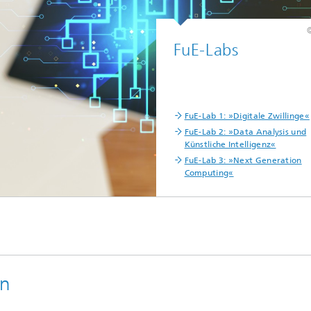
© freepik
FuE-Labs
FuE-Lab 1: »Digitale Zwillinge«
FuE-Lab 2: »Data Analysis und
Künstliche Intelligenz«
FuE-Lab 3: »Next Generation
Computing«
en