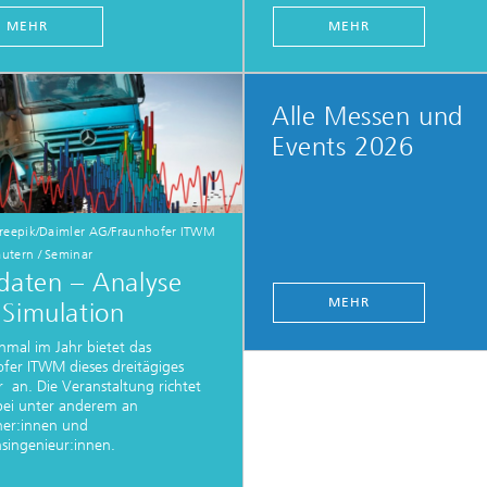
MEHR
MEHR
Alle Messen und
Events 2026
reepik/Daimler AG/Fraunhofer ITWM
autern / Seminar
daten – Analyse
MEHR
Simulation
nmal im Jahr bietet das
fer ITWM dieses dreitägiges
 an. Die Veranstaltung richtet
bei unter anderem an
ner:innen und
singenieur:innen.