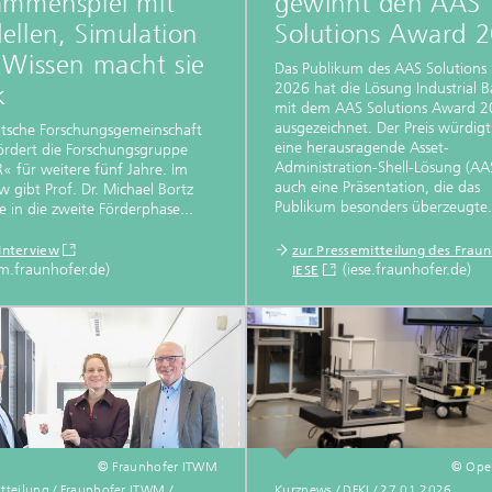
ammenspiel mit
gewinnt den AAS
llen, Simulation
Solutions Award 
 Wissen macht sie
Das Publikum des AAS Solutions
2026 hat die Lösung Industrial B
k
mit dem AAS Solutions Award 
ausgezeichnet. Der Preis würdig
tsche Forschungsgemeinschaft
eine herausragende Asset-
ördert die Forschungsgruppe
Administration-Shell-Lösung (AAS
« für weitere fünf Jahre. Im
auch eine Präsentation, die das
ew gibt Prof. Dr. Michael Bortz
Publikum besonders überzeugte.
ke in die zweite Förderphase...
Interview
zur Pressemitteilung des Frau
m.fraunhofer.de)
(iese.fraunhofer.de)
IESE
© Fraunhofer ITWM
© Op
tteilung / Fraunhofer ITWM /
Kurznews / DFKI / 27.01.2026