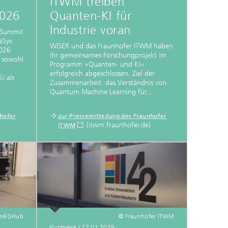
ITWM treiben
2026
Quanten-KI für
Industrie voran
 Summit
aSyx
WISER und das Fraunhofer ITWM haben
2026
ihr gemeinsames Forschungprojekt im
t sowohl
Programm »Quanten- und KI«
erfolgreich abgeschlossen. Ziel der
) als
Zusammenarbeit: das Verständnis von
Quantum Machine Learning für...
nhofer
zur Pressemitteilung des Fraunhofer
(itwm.fraunhofer.de)
ITWM
en6GHub
© Fraunhofer ITWM
Kurznews / 27.01.2026