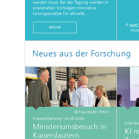
werden muss. Bei der Tagung werden in
praxisnahen Vorträgen innovative
Lösungsansätze für aktuelle...
zum 
MEHR
(itw
Neues aus der Forschung
© Fraunhofer ITWM
Pressemitteilung / 04.08.2026
Intervie
Ministeriumsbesuch in
KI r
Kaiserslautern