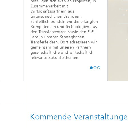
beteiligen sich aktiv an Projekten, in
Zusammenarbeit mit
Wirtschaftspartnern aus
© freepik
unterschiedlichen Branchen.
tegische
Schließlich bündeln wir die erlangten
Kompetenzen und Technologien aus
sferfelder
den Transferzentren sowie den FuE-
Labs in unseren Strategischen
Transferfeldern. Dort adressieren wir
gemeinsam mit unseren Partnern
gesellschaftliche und wirtschaftlich
relevante Zukunftsthemen.
: »Energie«
: »Digital Farming«
Kommende Veranstaltung