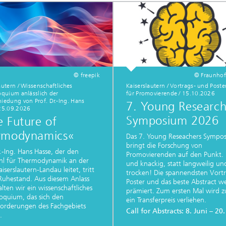
© freepik
© Fraunho
autern / Wissenschaftliches
Kaiserslautern / Vortrags- und Poste
oquium anlässlich der
für Promovierende / 15.10.2026
iedung von Prof. Dr.-Ing. Hans
7. Young Research
 25.09.2026
Symposium 2026
 Future of
rmodynamics«
Das 7. Young Reseachers Sympo
bringt die Forschung von
r.-Ing. Hans Hasse, der den
Promovierenden auf den Punkt.
hl für Thermodynamik an der
und knackig, statt langweilig un
iserslautern-Landau leitet, tritt
trocken! Die spannendsten Vort
Ruhestand. Aus diesem Anlass
Poster und das beste Abstract w
alten wir ein wissenschaftliches
prämiert. Zum ersten Mal wird 
loquium, das sich den
ein Transferpreis verliehen.
orderungen des Fachgebiets
Call for Abstracts: 8. Juni – 20.
.