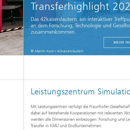
Transferhighlight 20
Das 42kaiserslautern: ein interaktiver Treffpu
an dem Forschung, Technologie und Gesells
zusammenkommen.
MEHR IN
© Martin Koch / 42kaiserslautern
Der 
Leistungszentrum Simulatio
Mit Leistungszentren verfolgt die Fraunhofer-Gesellscha
dabei auf bestehende Kooperationen mit relevanten Akte
werden alle Dimensionen einbezogen: Forschung und Le
Transfer in KMU und Großunternehmen.