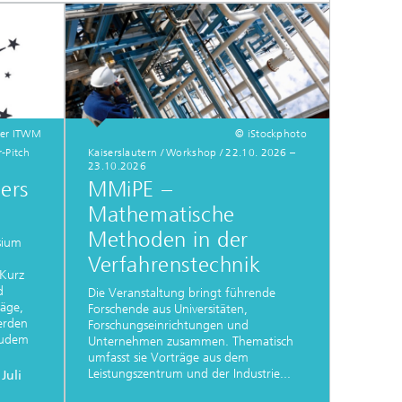
fer ITWM
© iStockphoto
r-Pitch
Kaiserslautern / Workshop / 22.10. 2026 –
23.10.2026
ers
MMiPE –
Mathematische
Methoden in der
sium
Verfahrenstechnik
 Kurz
d
Die Veranstaltung bringt führende
räge,
Forschende aus Universitäten,
erden
Forschungseinrichtungen und
zudem
Unternehmen zusammen. Thematisch
umfasst sie Vorträge aus dem
Leistungszentrum und der Industrie...
 Juli