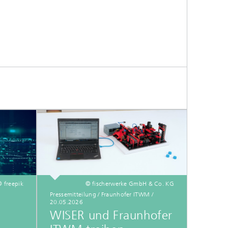
© freepik
© fischerwerke GmbH & Co. KG
Pressemitteilung / Fraunhofer ITWM /
20.05.2026
WISER und Fraunhofer