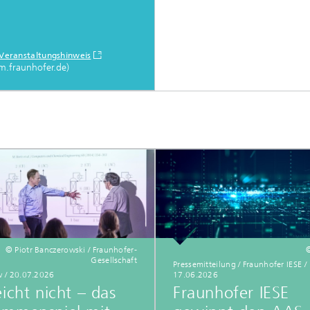
Veranstaltungshinweis
m.fraunhofer.de)
© Piotr Banczerowski / Fraunhofer-
Gesellschaft
Pressemitteilung / Fraunhofer IESE /
w / 20.07.2026
17.06.2026
eicht nicht – das
Fraunhofer IESE