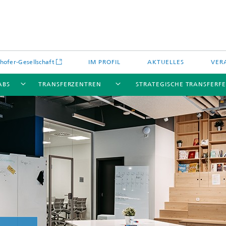
hofer-Gesellschaft
IM PROFIL
AKTUELLES
VER
ABS
TRANSFERZENTREN
STRATEGISCHE TRANSFERF