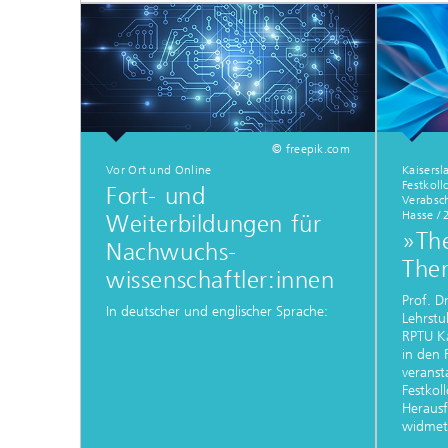
© freepik.com
Vor Ort und Online
Kaisersl
Festkoll
Fort- und
Verabsch
Hasse /
Weiterbildungen für
»The
Nachwuchs-
The
wissenschaftler:innen
Prof. D
In deutscher und englischer Sprache:
Lehrstu
RPTU Ka
in den 
veranst
Festkol
Herausf
widmet