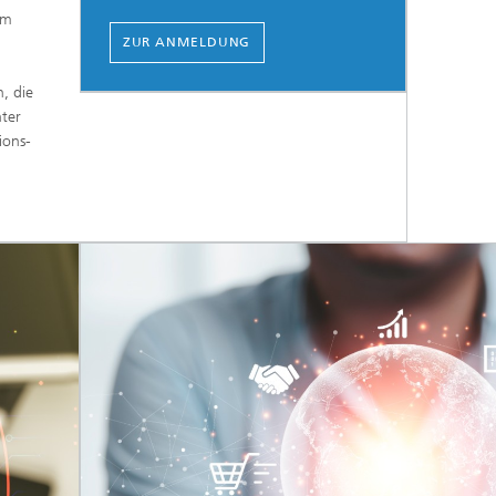
im
ZUR ANMELDUNG
, die
nter
ions-