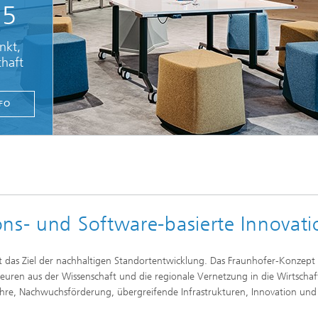
25
nkt,
chaft
FO
© Martin Koch / 42kaiserslautern
Innenraum des 42kaiserslautern lädt Besuchende zum Entdecken und Entspannen
ns- und Software-basierte Innovati
ft das Ziel der nachhaltigen Standortentwicklung. Das Fraunhofer-Konzept 
uren aus der Wissenschaft und die regionale Vernetzung in die Wirtschaf
hre, Nachwuchsförderung, übergreifende Infrastrukturen, Innovation und