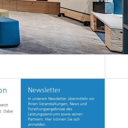
 ein.
on
Newsletter
In unserem Newsletter übermitteln wir
Ihnen Veranstaltungen, News und
setzt
Forschungsergebnisse des
t. Dabei
Leistungszentrums sowie seinen
Partnern. Hier können Sie sich
anmelden.