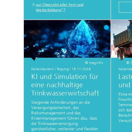
zur Übersicht aller Fort-und
Weiterbildung
© magnific
© f
Kaiserslautern / Tagung / 19.11.2026
Kaisersl
KI und Simulation für
Last
eine nachhaltige
und 
Trinkwasserwirtschaft
Etwa ei
Fraunho
Steigende Anforderungen an die
Seminar
Versorgungssicherheit, das
sich da
Risikomanagement und das
Berech
Krisenmanagement führen dau, dass
Versuch
die Trinkwasserversorgung
ganzheitlicher, resilienter und flexibler