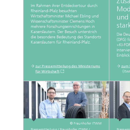
Zus
Im Rahmen ihrer Entdeckertour durch
Mode
Rheinland-Pfalz besuchten
und
Wirtschaftsminister Michael Ebling und
Wissenschaftsminister Clemens Hoch
star
mehrere Forschungseinrichtungen in
Kaiserslautern. Der Besuch unterstrich
Die Deu
die besondere Bedeutung des Standorts
(DFG) f
Kaiserslautern für Rheinland-Pfalz.
»KI-FOR
Intervi
Einblic
zur Pressemitteilung des Ministeriums
zum 
(itw
für Wirtschaft
© Fraunhofer ITWM
Pressemitteilung / Fraunhofer ITWM /
Pressemi