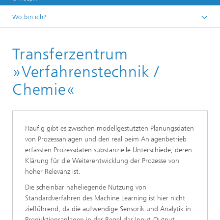
Wo bin ich?
Leistungszentrum Simulation Software
Transferzentrum
Transferzentren
»Verfahrenstechnik /
Chemie«
Häufig gibt es zwischen modellgestützten Planungsdaten
von Prozessanlagen und den real beim Anlagenbetrieb
erfassten Prozessdaten substanzielle Unterschiede, deren
Klärung für die Weiterentwicklung der Prozesse von
hoher Relevanz ist.
Die scheinbar naheliegende Nutzung von
Standardverfahren des Machine Learning ist hier nicht
zielführend, da die aufwendige Sensorik und Analytik in
Produktionsanlagen in der Regel das Input-Output-