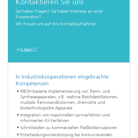
Kontaktieren Sie uns
Sie haben Fragen? Sie haben Interesse an einer
Kooperation?
Wir freuen uns auf Ihre Kontaktaufnahme!
E-Mail
In Industriekooperationen eingebrachte
Kompetenzen
MESH-basierte Implementierung von Trenn- und
Syntheseapparaten, z.B. reaktive Batchdestillationen,
multiple Trennwandkolonnen, chemische und
biotechnologische Apparate
Integration von maschinellen Lernverfahren und
informierten KI-Verfahren
Schnittstellen zu kommerziellen Fließbildsimulatoren
Entscheidungsunterstützung bei konkurrierenden