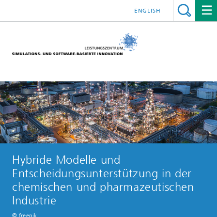
ENGLISH
Hybride Modelle und
Entscheidungsunterstützung in der
chemischen und pharmazeutischen
Industrie
© freepik