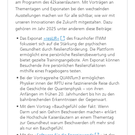
am Programm des 42kaiserslautern. Mit Vorträgen an
Thementagen und Exponaten bei den wechselnden
Ausstellungen machen wir für alle sichtbar, wie wir mit
unseren Innovationen die Zukunft mitgestalten. Dazu
gehören im Jahr 2025 unter anderem diese Beiträge:
Das Exponat
»resiLIR«
des Fraunhofer ITWM
fokussiert sich auf die Stärkung der psychischen
Gesundheit durch Resilienzförderung. Die Plattform
ermöglicht eine persönliche Resilienzbewertung und
bietet gezielte Trainingsangebote. Am Exponat können
Besuchende ihre persönlichen Resilienzfaktoren
mithilfe eines Fragebogens testen.
Bei der Vortragsreihe QUANTum3 ermöglichen
Physiker:innen der RPTU eine faszinierende Reise durch
die Geschichte der Quantenphysik – von ihren
Anfängen im frühen 20. Jahrhundert bis hin zu den
bahnbrechenden Erkenntnissen der Gegenwart.
Mit dem Vortrag »Bauchgefühl oder Fakt: Wenn
Darm und sein Gehirn Beschwerden machen« erklärt
die Hochschule Kaiserslautern an einem Thementag
zur Gesundheut warum Beschwerden oft mehr sind
als nur ein Bauchgefühl.