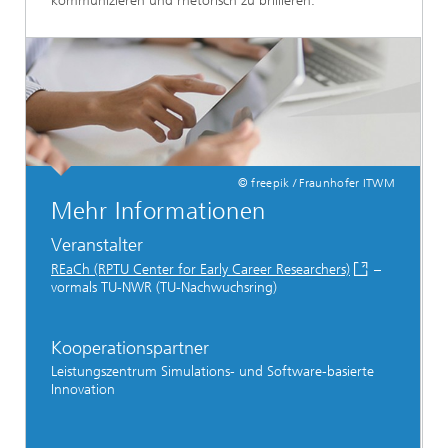
kommunizieren und rhetorisch zu brillieren.
© freepik / Fraunhofer ITWM
Mehr Informationen
Veranstalter
REaCh (RPTU Center for Early Career Researchers)
–
vormals TU-NWR (TU-Nachwuchsring)
Kooperationspartner
Leistungszentrum Simulations- und Software-basierte
Innovation