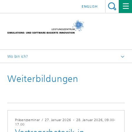
ENGLISH
Wo bin ich?
Leistungszentrum Simulation Software
Weiterbildungen
Fort- und Weiterbildungen
2026
Präsenzseminar
/
27. Januar 2026
-
28. Januar 2026
, 09.00-
17.00