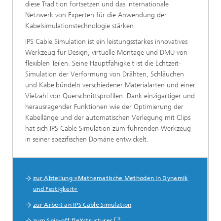
diese Tradition fortsetzen und das internationale
Netzwerk von Experten für die Anwendung der
Kabelsimulationstechnologie stärken.
IPS Cable Simulation ist ein leistungsstarkes innovatives
Werkzeug für Design, virtuelle Montage und DMU von
flexiblen Teilen. Seine Hauptfähigkeit ist die Echtzeit-
Simulation der Verformung von Drähten, Schläuchen
und Kabelbündeln verschiedener Materialarten und einer
Vielzahl von Querschnittsprofilen. Dank einzigartiger und
herausragender Funktionen wie der Optimierung der
Kabellänge und der automatischen Verlegung mit Clips
hat sich IPS Cable Simulation zum führenden Werkzeug
in seiner spezifischen Domäne entwickelt.
Mehr Informationen
zur Abteilung »Mathematische Methoden in Dynamik
und Festigkeit«
zur Arbeit an IPS Cable Simulation
zum Spin-off fleXstructures