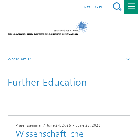
DEUTSCH
Where am I?
Website High Performance Center Simulation and Software
Based Innovation
Further Education
Further Education
2026
Präsenzseminar
/
June 24, 2026
-
June 25, 2026
Wissenschaftliche